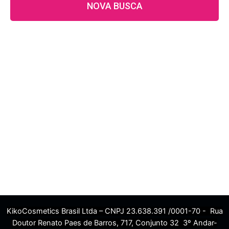
NOVA BUSCA
KikoCosmetics Brasil Ltda – CNPJ 23.638.391 /0001-70 - Rua
Doutor Renato Paes de Barros, 717, Conjunto 32 3º Andar-