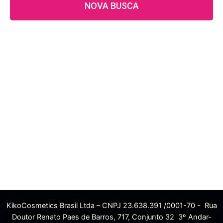
NOVA BUSCA
KikoCosmetics Brasil Ltda – CNPJ 23.638.391 /0001-70 - Rua
Doutor Renato Paes de Barros, 717, Conjunto 32 3º Andar-