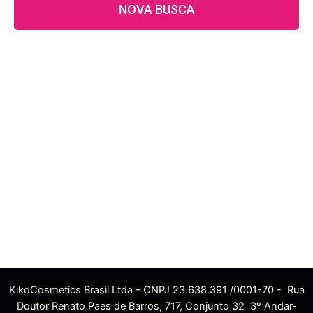
NOVA BUSCA
KikoCosmetics Brasil Ltda – CNPJ 23.638.391 /0001-70 - Rua
Doutor Renato Paes de Barros, 717, Conjunto 32 3º Andar-