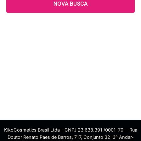
NOVA BUSCA
KikoCosmetics Brasil Ltda – CNPJ 23.638.391 /0001-70 - Rua
Doutor Renato Paes de Barros, 717, Conjunto 32 3º Andar-