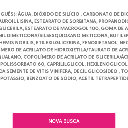
UÊS): ÁGUA, DIÓXIDO DE SILÍCIO , CARBONATO DE DIC
LAUROIL LISINA, ESTEARATO DE SORBITANA, PROPANODI
LICERILA, ESTEARATO DE MACROGOL 100, GOMA DE A
NIL DIMETICONA/SILSESQUIOXANO METICONA, BUTILE
HEMIS NOBILIS, ETILEXILGLICERINA, FENOXIETANOL, 
ÍMERO DE ACRILATO DE HIDROXIETILA/TAURATO DE ACR
SQUALANO, COPOLÍMERO DE ACRILATO DE GLICERILA/ÁC
 POLISSORBATO 60, CAPRILILGLICOL, HEXILENOGLICOL
A SEMENTE DE VITIS VINIFERA, DECIL GLICOSÍDEO , 
 POTÁSSIO, BENZOATO DE SÓDIO, ACETIL TETRAPEPTÍD
NOVA BUSCA