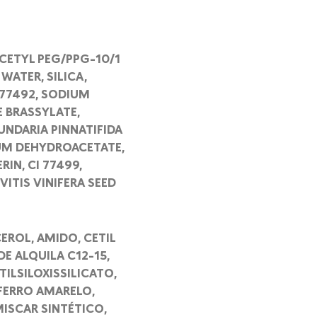
 CETYL PEG/PPG-10/1
WATER, SILICA,
 77492, SODIUM
 BRASSYLATE,
NDARIA PINNATIFIDA
IUM DEHYDROACETATE,
IN, CI 77499,
ITIS VINIFERA SEED
EROL, AMIDO, CETIL
E ALQUILA C12-15,
TILSILOXISSILICATO,
FERRO AMARELO,
MISCAR SINTÉTICO,