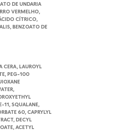
RATO DE UNDARIA
FERRO VERMELHO,
ÁCIDO CÍTRICO,
NALIS, BENZOATO DE
A CERA, LAUROYL
TE, PEG-100
UIOXANE
ATER,
YDROXYETHYL
-11, SQUALANE,
RBATE 60, CAPRYLYL
TRACT, DECYL
OATE, ACETYL