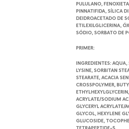
PULULANO, FENOXIETA
PINNATIFIDA, SÍLICA 
DEIDROACETADO DE SÓ
ETILEXILGLICERINA, Ó
SÓDIO, SORBATO DE PO
PRIMER:
INGREDIENTES: AQUA, 
LYSINE, SORBITAN ST
STEARATE, ACACIA S
CROSSPOLYMER, BUTYL
ETHYLHEXYLGLYCERIN
ACRYLATE/SODIUM AC
GLYCERYL ACRYLATE/A
GLYCOL, HEXYLENE GLY
GLUCOSIDE, TOCOPHER
TETRAPEPTIDE-5.