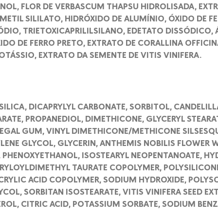
NOL, FLOR DE VERBASCUM THAPSU HIDROLISADA, EXT
DIMETIL SILILATO, HIDRÓXIDO DE ALUMÍNIO, ÓXIDO DE 
DIO, TRIETOXICAPRILILSILANO, EDETATO DISSÓDICO, 
XIDO DE FERRO PRETO, EXTRATO DE CORALLINA OFFICI
TÁSSIO, EXTRATO DA SEMENTE DE VITIS VINIFERA.
SILICA, DICAPRYLYL CARBONATE, SORBITOL, CANDELILL
EARATE, PROPANEDIOL, DIMETHICONE, GLYCERYL STEARA
ENEGAL GUM, VINYL DIMETHICONE/METHICONE SILSESQ
ENE GLYCOL, GLYCERIN, ANTHEMIS NOBILIS FLOWER W
, PHENOXYETHANOL, ISOSTEARYL NEOPENTANOATE, H
RYLOYLDIMETHYL TAURATE COPOLYMER, POLYSILICONE
CRYLIC ACID COPOLYMER, SODIUM HYDROXIDE, POLYSO
COL, SORBITAN ISOSTEARATE, VITIS VINIFERA SEED EX
OL, CITRIC ACID, POTASSIUM SORBATE, SODIUM BENZ