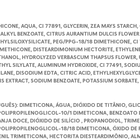
ICONE, AQUA, CI 77891, GLYCERIN, ZEA MAYS STARCH,
 ALKYL BENZOATE, CITRUS AURANTIUM DULCIS FLOWER 
HYLSILOXYSILICATE, PEG/PPG-18/18 DIMETHICONE, CI
IMETHICONE, DISTEARDIMONIUM HECTORITE, ETHYLENE
THANOL, HYDROLYZED VERBASCUM THAPSUS FLOWER, U
ETHYL SILYLATE, ALUMINUM HYDROXIDE, CI 77491, SOD
ANE, DISODIUM EDTA, CITRIC ACID, ETHYLHEXYLGLYCER
IS EXTRACT, SODIUM BENZOATE, POTASSIUM SORBATE, V
GUÊS): DIMETICONA, ÁGUA, DIÓXIDO DE TITÂNIO, GLIC
OLIPROPILENOGLICOL-10/1 DIMETICONA, BENZOATO D
NJA DOCE, DIÓXIDO DE SILÍCIO , PROPANODIOL, TRIME
POLIPROPILENOGLICOL-18/18 DIMETICONA, ÓXIDO DE 
ENIL TRIMETICONA, HECTORITA DIESTEARDIMÔNIO, AL