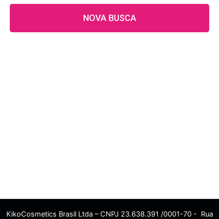
NOVA BUSCA
KikoCosmetics Brasil Ltda – CNPJ 23.638.391 /0001-70 - Rua