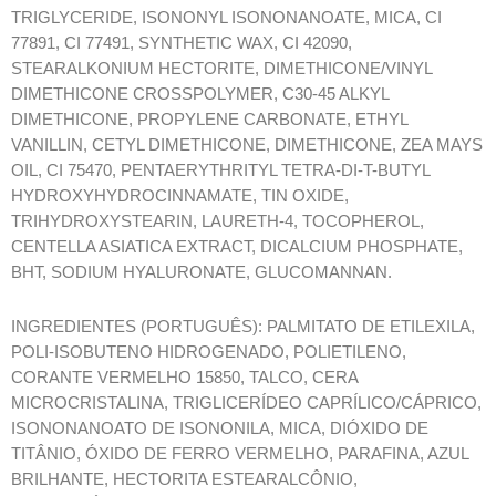
TRIGLYCERIDE, ISONONYL ISONONANOATE, MICA, CI
77891, CI 77491, SYNTHETIC WAX, CI 42090,
STEARALKONIUM HECTORITE, DIMETHICONE/VINYL
DIMETHICONE CROSSPOLYMER, C30-45 ALKYL
DIMETHICONE, PROPYLENE CARBONATE, ETHYL
VANILLIN, CETYL DIMETHICONE, DIMETHICONE, ZEA MAYS
OIL, CI 75470, PENTAERYTHRITYL TETRA-DI-T-BUTYL
HYDROXYHYDROCINNAMATE, TIN OXIDE,
TRIHYDROXYSTEARIN, LAURETH-4, TOCOPHEROL,
CENTELLA ASIATICA EXTRACT, DICALCIUM PHOSPHATE,
BHT, SODIUM HYALURONATE, GLUCOMANNAN.
INGREDIENTES (PORTUGUÊS): PALMITATO DE ETILEXILA,
POLI-ISOBUTENO HIDROGENADO, POLIETILENO,
CORANTE VERMELHO 15850, TALCO, CERA
MICROCRISTALINA, TRIGLICERÍDEO CAPRÍLICO/CÁPRICO,
ISONONANOATO DE ISONONILA, MICA, DIÓXIDO DE
TITÂNIO, ÓXIDO DE FERRO VERMELHO, PARAFINA, AZUL
BRILHANTE, HECTORITA ESTEARALCÔNIO,