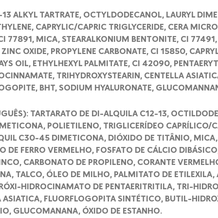
2-13 ALKYL TARTRATE, OCTYLDODECANOL, LAURYL DIM
HYLENE, CAPRYLIC/CAPRIC TRIGLYCERIDE, CERA MICRO
CI 77891, MICA, STEARALKONIUM BENTONITE, CI 77491
 ZINC OXIDE, PROPYLENE CARBONATE, CI 15850, CAPRY
MAYS OIL, ETHYLHEXYL PALMITATE, CI 42090, PENTAERY
CINNAMATE, TRIHYDROXYSTEARIN, CENTELLA ASIATIC
OGOPITE, BHT, SODIUM HYALURONATE, GLUCOMANNAN,
GUÊS): TARTARATO DE DI-ALQUILA C12-13, OCTILDODE
IMETICONA, POLIETILENO, TRIGLICERÍDEO CAPRÍLICO/C
QUIL C30-45 DIMETICONA, DIÓXIDO DE TITÂNIO, MICA
O DE FERRO VERMELHO, FOSFATO DE CÁLCIO DIBÁSICO
INCO, CARBONATO DE PROPILENO, CORANTE VERMELHO 
NA, TALCO, ÓLEO DE MILHO, PALMITATO DE ETILEXILA,
DRÓXI-HIDROCINAMATO DE PENTAERITRITILA, TRI-HIDRO
 ASIATICA, FLUORFLOGOPITA SINTÉTICO, BUTIL-HIDR
IO, GLUCOMANANA, ÓXIDO DE ESTANHO.