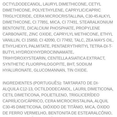
OCTYLDODECANOL, LAURYL DIMETHICONE, CETYL
DIMETHICONE, POLYETHYLENE, CAPRYLIC/CAPRIC
TRIGLYCERIDE, CERA MICROCRISTALLINA, C30-45 ALKYL
DIMETHICONE, CI 77891, MICA, CI 77491, STEARALKONIUM
BENTONITE, DICALCIUM PHOSPHATE, PROPYLENE
CARBONATE, ZINC OXIDE, CAPRYLYL METHICONE, ETHYL
VANILLIN, CI 15850, CI 42090, CI 77492, TALC, ZEA MAYS OIL,
ETHYLHEXYL PALMITATE, PENTAERYTHRITYL TETRA-DI-T-
BUTYL HYDROXYHYDROCINNAMATE,
TRIHYDROXYSTEARIN, CENTELLA ASIATICA EXTRACT,
SYNTHETIC FLUORPHLOGOPITE, BHT, SODIUM
HYALURONATE, GLUCOMANNAN, TIN OXIDE.
INGREDIENTES (PORTUGUÊS): TARTARATO DE DI-
ALQUILA C12-13, OCTILDODECANOL, LAURIL DIMETICONA,
CETIL DIMETICONA, POLIETILENO, TRIGLICERÍDEO
CAPRÍLICO/CÁPRICO, CERA MICROCRISTALINA, ALQUIL
C30-45 DIMETICONA, DIÓXIDO DE TITÂNIO, MICA, ÓXIDO
DE FERRO VERMELHO, BENTONITA DE ESTEARALCÔNIO,