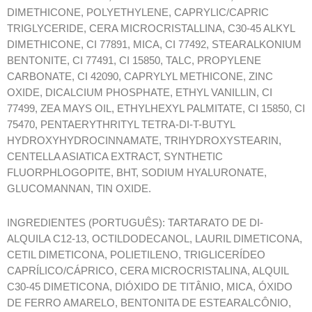
DIMETHICONE, POLYETHYLENE, CAPRYLIC/CAPRIC
TRIGLYCERIDE, CERA MICROCRISTALLINA, C30-45 ALKYL
DIMETHICONE, CI 77891, MICA, CI 77492, STEARALKONIUM
BENTONITE, CI 77491, CI 15850, TALC, PROPYLENE
CARBONATE, CI 42090, CAPRYLYL METHICONE, ZINC
OXIDE, DICALCIUM PHOSPHATE, ETHYL VANILLIN, CI
77499, ZEA MAYS OIL, ETHYLHEXYL PALMITATE, CI 15850, CI
75470, PENTAERYTHRITYL TETRA-DI-T-BUTYL
HYDROXYHYDROCINNAMATE, TRIHYDROXYSTEARIN,
CENTELLA ASIATICA EXTRACT, SYNTHETIC
FLUORPHLOGOPITE, BHT, SODIUM HYALURONATE,
GLUCOMANNAN, TIN OXIDE.
INGREDIENTES (PORTUGUÊS): TARTARATO DE DI-
ALQUILA C12-13, OCTILDODECANOL, LAURIL DIMETICONA,
CETIL DIMETICONA, POLIETILENO, TRIGLICERÍDEO
CAPRÍLICO/CÁPRICO, CERA MICROCRISTALINA, ALQUIL
C30-45 DIMETICONA, DIÓXIDO DE TITÂNIO, MICA, ÓXIDO
DE FERRO AMARELO, BENTONITA DE ESTEARALCÔNIO,