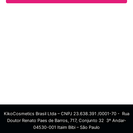
KikoCosmetics Brasil Ltda – CNPJ 23.638.391 /0001-70 - Rua
Doutor Renato Paes de Barros, 717, Conjunto 32 3º Andar-
04530-001 Itaim Bibi – São Paulo