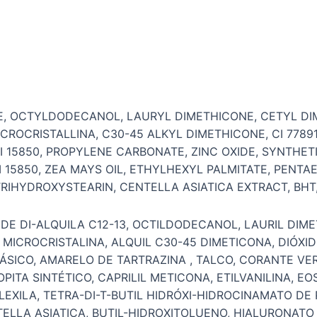
ATE, OCTYLDODECANOL, LAURYL DIMETHICONE, CETYL D
CROCRISTALLINA, C30-45 ALKYL DIMETHICONE, CI 7789
 CI 15850, PROPYLENE CARBONATE, ZINC OXIDE, SYNTHE
CI 15850, ZEA MAYS OIL, ETHYLHEXYL PALMITATE, PENT
RIHYDROXYSTEARIN, CENTELLA ASIATICA EXTRACT, B
DE DI-ALQUILA C12-13, OCTILDODECANOL, LAURIL DIMET
 MICROCRISTALINA, ALQUIL C30-45 DIMETICONA, DIÓXID
BÁSICO, AMARELO DE TARTRAZINA , TALCO, CORANTE V
OPITA SINTÉTICO, CAPRILIL METICONA, ETILVANILINA,
ILEXILA, TETRA-DI-T-BUTIL HIDRÓXI-HIDROCINAMATO DE 
TELLA ASIATICA, BUTIL-HIDROXITOLUENO, HIALURONAT