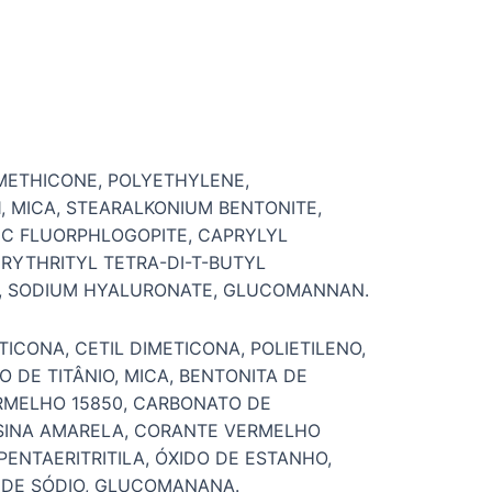
IMETHICONE, POLYETHYLENE,
1, MICA, STEARALKONIUM BENTONITE,
TIC FLUORPHLOGOPITE, CAPRYLYL
AERYTHRITYL TETRA-DI-T-BUTYL
HT, SODIUM HYALURONATE, GLUCOMANNAN.
ICONA, CETIL DIMETICONA, POLIETILENO,
O DE TITÂNIO, MICA, BENTONITA DE
ERMELHO 15850, CARBONATO DE
 EOSINA AMARELA, CORANTE VERMELHO
PENTAERITRITILA, ÓXIDO DE ESTANHO,
O DE SÓDIO, GLUCOMANANA.