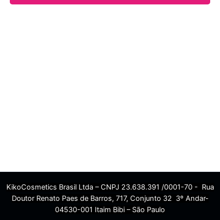
KikoCosmetics Brasil Ltda – CNPJ 23.638.391 /0001-70 - Rua
Doutor Renato Paes de Barros, 717, Conjunto 32 3º Andar-
04530-001 Itaim Bibi – São Paulo