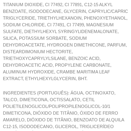
TITANIUM DIOXIDE, CI 77492, CI 77891, C12-15 ALKYL
BENZOATE, ISODODECANE, GLYCERIN, CAPRYLIC/CAPRIC
TRIGLYCERIDE, TRIETHYLHEXANOIN, PHENOXYETHANOL,
SODIUM CHLORIDE, CI 77491, CI 77499, MAGNESIUM
SULFATE, DIETHYLHEXYL SYRINGYLIDENEMALONATE,
SILICA, POTASSIUM SORBATE, SODIUM
DEHYDROACETATE, HYDROGEN DIMETHICONE, PARFUM,
DISTEARDIMONIUM HECTORITE,
TRIETHOXYCAPRYLYLSILANE, BENZOIC ACID,
DEHYDROACETIC ACID, PROPYLENE CARBONATE,
ALUMINUM HYDROXIDE, CRAMBE MARITIMA LEAF
EXTRACT, ETHYLHEXYLGLYCERIN, BHT.
INGREDIENTES (PORTUGUÊS): ÁGUA, OCTINOXATO,
TALCO, DIMETICONA, OCTISSALATO, CETIL
POLIETILENOGLICOL/POLIPROPILENOGLICOL-10/1
DIMETICONA, DIÓXIDO DE TITÂNIO, ÓXIDO DE FERRO
AMARELO, DIÓXIDO DE TITÂNIO, BENZOATO DE ALQUILA
C12-15, ISODODECANO, GLICEROL, TRIGLICERÍDEO