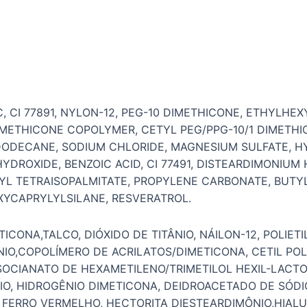
C, CI 77891, NYLON-12, PEG-10 DIMETHICONE, ETHYLH
DIMETHICONE COPOLYMER, CETYL PEG/PPG-10/1 DIMETH
ODECANE, SODIUM CHLORIDE, MAGNESIUM SULFATE, H
YDROXIDE, BENZOIC ACID, CI 77491, DISTEARDIMONIUM
YL TETRAISOPALMITATE, PROPYLENE CARBONATE, BUTY
HOXYCAPRYLYLSILANE, RESVERATROL.
ICONA,TALCO, DIÓXIDO DE TITÂNIO, NÁILON-12, POLIET
ÂNIO,COPOLÍMERO DE ACRILATOS/DIMETICONA, CETIL PO
ISOCIANATO DE HEXAMETILENO/TRIMETILOL HEXIL-LACT
IO, HIDROGÊNIO DIMETICONA, DEIDROACETADO DE SÓDI
E FERRO VERMELHO, HECTORITA DIESTEARDIMÔNIO,HIAL