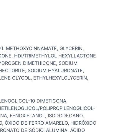
EXYL METHOXYCINNAMATE, GLYCERIN,
ICONE, HDI/TRIMETHYLOL HEXYLLACTONE
YDROGEN DIMETHICONE, SODIUM
 HECTORITE, SODIUM HYALURONATE,
LENE GLYCOL, ETHYLHEXYLGLYCERIN,
ILENOGLICOL-10 DIMETICONA,
LIETILENOGLICOL/POLIPROPILENOGLICOL-
ONA, FENOXIETANOL, ISODODECANO,
O, ÓXIDO DE FERRO AMARELO, HIDRÓXIDO
URONATO DE SÓDIO, ALUMINA, ÁCIDO