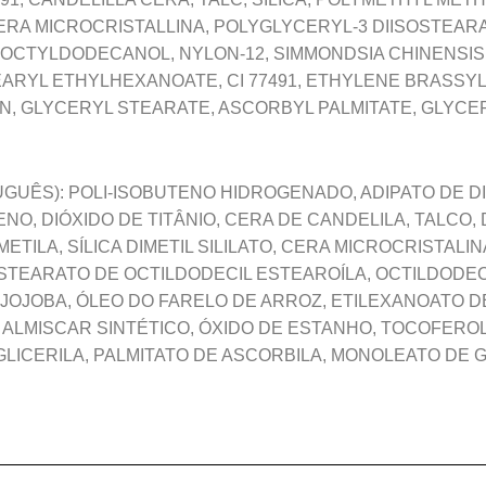
CERA MICROCRISTALLINA, POLYGLYCERYL-3 DIISOSTEA
OCTYLDODECANOL, NYLON-12, SIMMONDSIA CHINENSIS 
EARYL ETHYLHEXANOATE, CI 77491, ETHYLENE BRASSYLA
N, GLYCERYL STEARATE, ASCORBYL PALMITATE, GLYCER
GUÊS): POLI-ISOBUTENO HIDROGENADO, ADIPATO DE DIE
NO, DIÓXIDO DE TITÂNIO, CERA DE CANDELILA, TALCO, D
ETILA, SÍLICA DIMETIL SILILATO, CERA MICROCRISTALI
 ESTEARATO DE OCTILDODECIL ESTEAROÍLA, OCTILDODEC
JOJOBA, ÓLEO DO FARELO DE ARROZ, ETILEXANOATO D
ALMISCAR SINTÉTICO, ÓXIDO DE ESTANHO, TOCOFEROL,
ICERILA, PALMITATO DE ASCORBILA, MONOLEATO DE GL