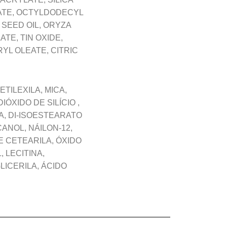
RATE, OCTYLDODECYL
SEED OIL, ORYZA
TE, TIN OXIDE,
YL OLEATE, CITRIC
TILEXILA, MICA,
IÓXIDO DE SILÍCIO ,
NA, DI-ISOESTEARATO
ANOL, NÁILON-12,
E CETEARILA, ÓXIDO
 LECITINA,
ICERILA, ÁCIDO