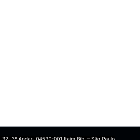
 32 3º Andar- 04530-001 Itaim Bibi – São Paulo