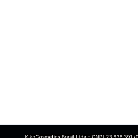
KikoCosmetics Brasil Ltda – CNPJ 23.638.391 /