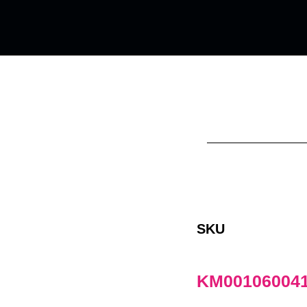
SKU
KM00106004