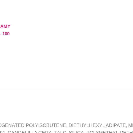
EAMY
 100
GENATED POLYISOBUTENE, DIETHYLHEXYL ADIPATE, MI
91, CANDELILLA CERA, TALC, SILICA, POLYMETHYL METH