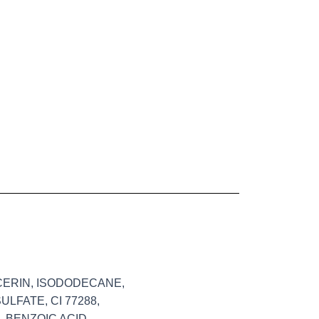
CERIN, ISODODECANE,
LFATE, CI 77288,
 BENZOIC ACID,