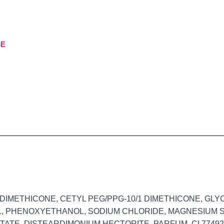
SE
 DIMETHICONE, CETYL PEG/PPG-10/1 DIMETHICONE, GLY
7891, PHENOXYETHANOL, SODIUM CHLORIDE, MAGNESIUM SU
TE, DISTEARDIMONIUM HECTORITE, PARFUM, CI 77492,