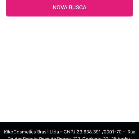
NOVA BUSCA
KikoCosmetics Brasil Ltda – CNPJ 23.638.391 /0001-70 - Rua