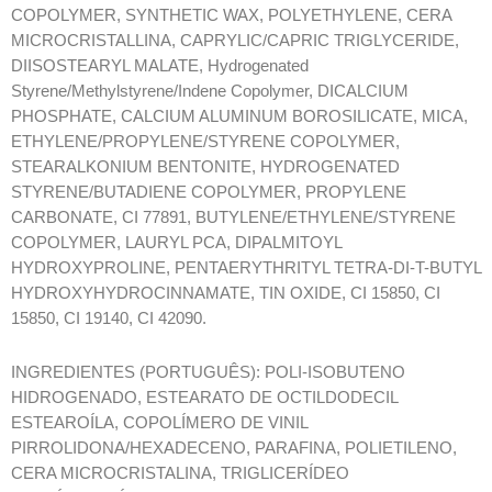
COPOLYMER, SYNTHETIC WAX, POLYETHYLENE, CERA
MICROCRISTALLINA, CAPRYLIC/CAPRIC TRIGLYCERIDE,
DIISOSTEARYL MALATE, Hydrogenated
Styrene/Methylstyrene/Indene Copolymer, DICALCIUM
PHOSPHATE, CALCIUM ALUMINUM BOROSILICATE, MICA,
ETHYLENE/PROPYLENE/STYRENE COPOLYMER,
STEARALKONIUM BENTONITE, HYDROGENATED
STYRENE/BUTADIENE COPOLYMER, PROPYLENE
CARBONATE, CI 77891, BUTYLENE/ETHYLENE/STYRENE
COPOLYMER, LAURYL PCA, DIPALMITOYL
HYDROXYPROLINE, PENTAERYTHRITYL TETRA-DI-T-BUTYL
HYDROXYHYDROCINNAMATE, TIN OXIDE, CI 15850, CI
15850, CI 19140, CI 42090.
INGREDIENTES (PORTUGUÊS): POLI-ISOBUTENO
HIDROGENADO, ESTEARATO DE OCTILDODECIL
ESTEAROÍLA, COPOLÍMERO DE VINIL
PIRROLIDONA/HEXADECENO, PARAFINA, POLIETILENO,
CERA MICROCRISTALINA, TRIGLICERÍDEO