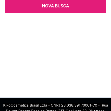
NOVA BUSCA
KikoCosmetics Brasil Ltda – CNPJ 23.638.391 /0001-70 - Rua