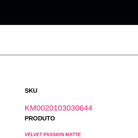
Ir
para
o
conteúdo
SKU
KM0020103030644
PRODUTO
VELVET PASSION MATTE