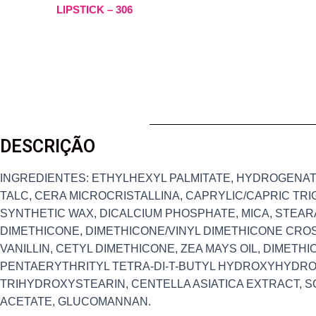
LIPSTICK – 306
DESCRIÇÃO
INGREDIENTES: ETHYLHEXYL PALMITATE, HYDROGENATE
TALC, CERA MICROCRISTALLINA, CAPRYLIC/CAPRIC TRI
SYNTHETIC WAX, DICALCIUM PHOSPHATE, MICA, STEAR
DIMETHICONE, DIMETHICONE/VINYL DIMETHICONE CR
VANILLIN, CETYL DIMETHICONE, ZEA MAYS OIL, DIMETH
PENTAERYTHRITYL TETRA-DI-T-BUTYL HYDROXYHYDROC
TRIHYDROXYSTEARIN, CENTELLA ASIATICA EXTRACT, 
ACETATE, GLUCOMANNAN.