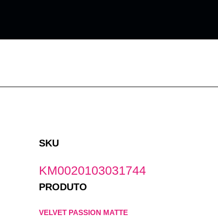
Ir
para
o
conteúdo
SKU
KM0020103031744
PRODUTO
VELVET PASSION MATTE