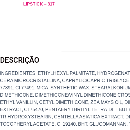
LIPSTICK – 317
DESCRIÇÃO
INGREDIENTES: ETHYLHEXYL PALMITATE, HYDROGENAT
CERA MICROCRISTALLINA, CAPRYLIC/CAPRIC TRIGLYCER
77891, CI 77491, MICA, SYNTHETIC WAX, STEARALKONIUM 
DIMETHICONE, DIMETHICONE/VINYL DIMETHICONE CRO
ETHYL VANILLIN, CETYL DIMETHICONE, ZEA MAYS OIL, D
EXTRACT, CI 75470, PENTAERYTHRITYL TETRA-DI-T-B
TRIHYDROXYSTEARIN, CENTELLA ASIATICA EXTRACT, 
TOCOPHERYL ACETATE, CI 19140, BHT, GLUCOMANNAN, T