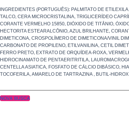
INGREDIENTES (PORTUGUÊS): PALMITATO DE ETILEXILA
TALCO, CERA MICROCRISTALINA, TRIGLICERÍDEO CAPRÍ
CORANTE VERMELHO 15850, DIÓXIDO DE TITÂNIO, ÓXID
HECTORITA ESTEARALCÔNIO, AZUL BRILHANTE, CORANT
DIMETICONA, CROSPOLÍMERO DE DIMETICONA/VINIL DI
CARBONATO DE PROPILENO, ETILVANILINA, CETIL DIMET
FERRO PRETO, EXTRATO DE ORQUÍDEA-ROXA, VERMELHO 
HIDROCINAMATO DE PENTAERITRITILA, LAUROMACROGOL
CENTELLA ASIATICA, FOSFATO DE CÁLCIO DIBÁSICO, H
TOCOFERILA, AMARELO DE TARTRAZINA , BUTIL-HIDRO
NOVA BUSCA