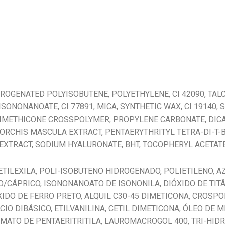
ROGENATED POLYISOBUTENE, POLYETHYLENE, CI 42090, TALC
SONONANOATE, CI 77891, MICA, SYNTHETIC WAX, CI 19140, 
IMETHICONE CROSSPOLYMER, PROPYLENE CARBONATE, DICA
, ORCHIS MASCULA EXTRACT, PENTAERYTHRITYL TETRA-DI-
 EXTRACT, SODIUM HYALURONATE, BHT, TOCOPHERYL ACETATE
ETILEXILA, POLI-ISOBUTENO HIDROGENADO, POLIETILENO, AZ
O/CÁPRICO, ISONONANOATO DE ISONONILA, DIÓXIDO DE TITÂ
XIDO DE FERRO PRETO, ALQUIL C30-45 DIMETICONA, CROSP
IO DIBÁSICO, ETILVANILINA, CETIL DIMETICONA, ÓLEO DE M
AMATO DE PENTAERITRITILA, LAUROMACROGOL 400, TRI-HID