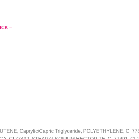
ICK –
ENE, Caprylic/Capric Triglyceride, POLYETHYLENE, CI 77
A, CI 77492, STEARALKONIUM HECTORITE, CI 77491, CI 15