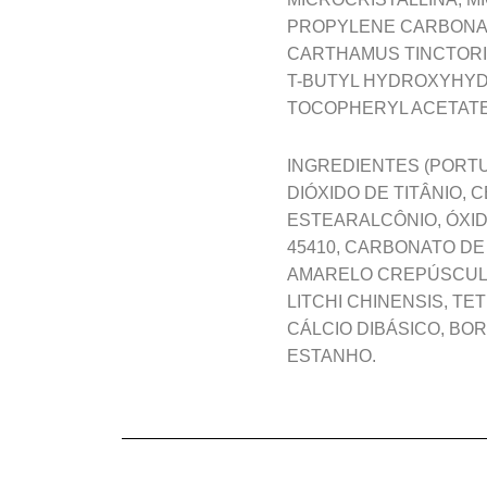
PROPYLENE CARBONATE,
CARTHAMUS TINCTORIU
T-BUTYL HYDROXYHYD
TOCOPHERYL ACETATE,
INGREDIENTES (PORTU
DIÓXIDO DE TITÂNIO, 
ESTEARALCÔNIO, ÓXI
45410, CARBONATO DE 
AMARELO CREPÚSCULO
LITCHI CHINENSIS, TE
CÁLCIO DIBÁSICO, BOR
ESTANHO.