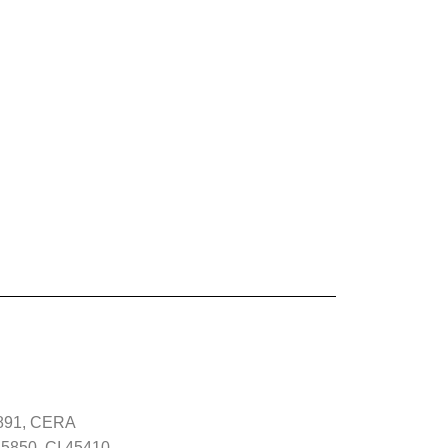
891, CERA
850, CI 45410,