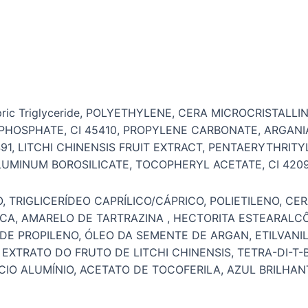
c Triglyceride, POLYETHYLENE, CERA MICROCRISTALLINA, 
HOSPHATE, CI 45410, PROPYLENE CARBONATE, ARGANIA 
91, LITCHI CHINENSIS FRUIT EXTRACT, PENTAERYTHRITY
INUM BOROSILICATE, TOCOPHERYL ACETATE, CI 42090
, TRIGLICERÍDEO CAPRÍLICO/CÁPRICO, POLIETILENO, CE
ICA, AMARELO DE TARTRAZINA , HECTORITA ESTEARALCÔ
E PROPILENO, ÓLEO DA SEMENTE DE ARGAN, ETILVANI
 EXTRATO DO FRUTO DE LITCHI CHINENSIS, TETRA-DI-T
CIO ALUMÍNIO, ACETATO DE TOCOFERILA, AZUL BRILHAN