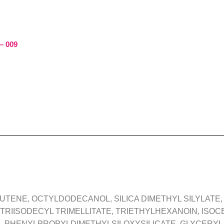
– 009
UTENE, OCTYLDODECANOL, SILICA DIMETHYL SILYLATE
TRIISODECYL TRIMELLITATE, TRIETHYLHEXANOIN, ISOC
, PHENYLPROPYLDIMETHYLSILOXYSILICATE, GLYCERYL