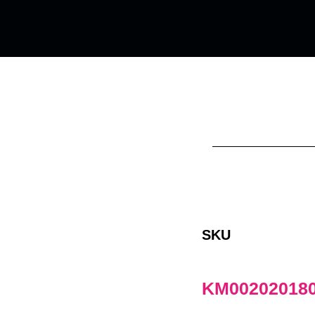
SKU
KM00202018