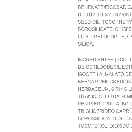
BEHENATE/EICOSADIOA
DIETHYLHEXYL SYRING
SEED OIL, TOCOPHERY
BOROSILICATE, CI 1585
FLUORPHLOGOPITE, CAL
SILICA.
INGREDIENTES (PORTU
DE OCTILDODECIL ESTE
ISOCETILA, MALATO DE
BEENATO/EICOSADIOAT
HERBACEUM, SIRINGIL
TITÂNIO, ÓLEO DA SE
PENTAERITRITILA, BOR
TRIGLICERÍDEO CAPRÍ
BOROSSILICATO DE CÁ
TOCOFEROL, DIÓXIDO DE