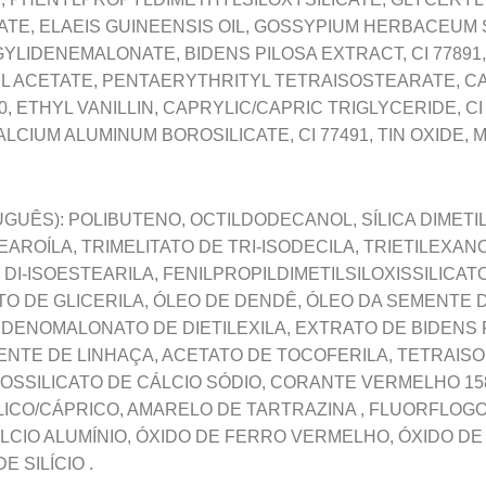
TE, ELAEIS GUINEENSIS OIL, GOSSYPIUM HERBACEUM S
YLIDENEMALONATE, BIDENS PILOSA EXTRACT, CI 77891,
L ACETATE, PENTAERYTHRITYL TETRAISOSTEARATE, C
0, ETHYL VANILLIN, CAPRYLIC/CAPRIC TRIGLYCERIDE, CI
CIUM ALUMINUM BOROSILICATE, CI 77491, TIN OXIDE, 
GUÊS): POLIBUTENO, OCTILDODECANOL, SÍLICA DIMETIL
AROÍLA, TRIMELITATO DE TRI-ISODECILA, TRIETILEXAN
 DI-ISOESTEARILA, FENILPROPILDIMETILSILOXISSILICATO
O DE GLICERILA, ÓLEO DE DENDÊ, ÓLEO DA SEMENTE
IDENOMALONATO DE DIETILEXILA, EXTRATO DE BIDENS P
MENTE DE LINHAÇA, ACETATO DE TOCOFERILA, TETRAI
OSSILICATO DE CÁLCIO SÓDIO, CORANTE VERMELHO 1585
LICO/CÁPRICO, AMARELO DE TARTRAZINA , FLUORFLOGOP
LCIO ALUMÍNIO, ÓXIDO DE FERRO VERMELHO, ÓXIDO DE
 SILÍCIO .