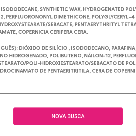
A, ISODODECANE, SYNTHETIC WAX, HYDROGENATED PO
12, PERFLUORONONYL DIMETHICONE, POLYGLYCERYL-4
HYDROXYSTEARATE/SEBACATE, PENTAERYTHRITYL TETRA
ATE, COPERNICIA CERIFERA CERA.
UÊS): DIÓXIDO DE SILÍCIO , ISODODECANO, PARAFINA
ENO HIDROGENADO, POLIBUTENO, NÁILON-12, PERFLU
STEARATO/POLI-HIDROXIESTEARATO/SEBACATO DE POLI
IDROCINAMATO DE PENTAERITRITILA, CERA DE COPERNI
NOVA BUSCA