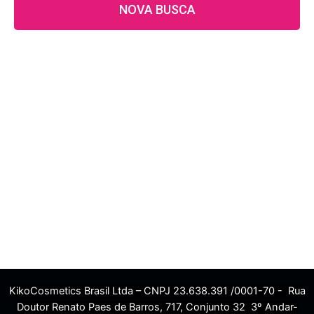
NOVA BUSCA
KikoCosmetics Brasil Ltda – CNPJ 23.638.391 /0001-70 - Rua
Doutor Renato Paes de Barros, 717, Conjunto 32 3º Andar-