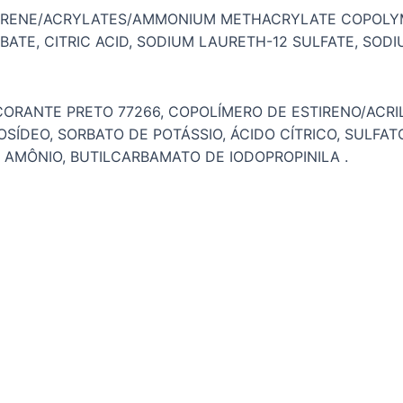
 STYRENE/ACRYLATES/AMMONIUM METHACRYLATE COPOLY
ATE, CITRIC ACID, SODIUM LAURETH-12 SULFATE, SO
CORANTE PRETO 77266, COPOLÍMERO DE ESTIRENO/ACRI
ÍDEO, SORBATO DE POTÁSSIO, ÁCIDO CÍTRICO, SULFAT
E AMÔNIO, BUTILCARBAMATO DE IODOPROPINILA .