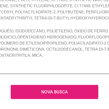
NE, SYNTHETIC FLUORPHLOGOPITE, CI 77499, ETHYL
LYCERYL POLYACYLADIPATE-2, POLYBUTENE, PERFLUOR
NTAERYTHRITYL TETRA-DI-T-BUTYL HYDROXYHYDROCI
GUÊS): ISODODECANO, POLIETILENO, ÓXIDO DE FERRO
 POLIDICICLOPENTADIENO HIDROGENADO, FLUORFLOGOPI
LÍMERO DE ETILENO/PROPILENO, POLIACILADIPATO-2 DE
RONONIL DIMETICONA, OCTILDODECANOL, TETRA-DI-T-B
NTAERITRITILA, MICA.
NOVA BUSCA