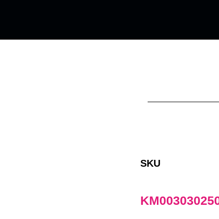
SKU
KM00303025