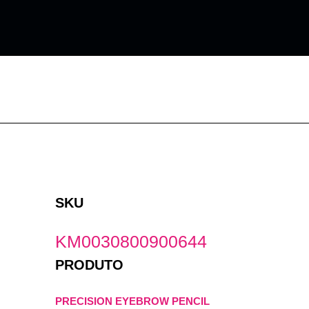
Ir
para
o
conteúdo
SKU
KM0030800900644
PRODUTO
PRECISION EYEBROW PENCIL