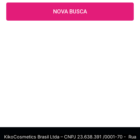
NOVA BUSCA
KikoCosmetics Brasil Ltda – CNPJ 23.638.391 /0001-70 - Rua