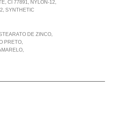
, CI 77891, NYLON-12,
92, SYNTHETIC
ESTEARATO DE ZINCO,
O PRETO,
 AMARELO,