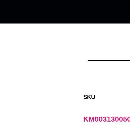
SKU
KM00313005