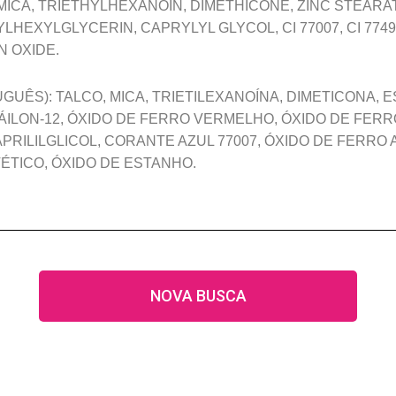
MICA, TRIETHYLHEXANOIN, DIMETHICONE, ZINC STEARATE
THYLHEXYLGLYCERIN, CAPRYLYL GLYCOL, CI 77007, CI 774
N OXIDE.
UÊS): TALCO, MICA, TRIETILEXANOÍNA, DIMETICONA, 
NÁILON-12, ÓXIDO DE FERRO VERMELHO, ÓXIDO DE FERR
APRILILGLICOL, CORANTE AZUL 77007, ÓXIDO DE FERRO
ÉTICO, ÓXIDO DE ESTANHO.
NOVA BUSCA