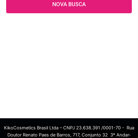
NOVA BUSCA
KikoCosmetics Brasil Ltda – CNPJ 23.638.391 /0001-70 - Rua
Doutor Renato Paes de Barros, 717, Conjunto 32 3º Andar-