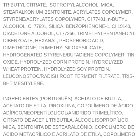
TRIBUTYL CITRATE, ISOPROPYL ALCOHOL, MICA,
STEARALKONIUM BENTONITE, ACRYLATES COPOLYMER,
STYRENE/ACRYLATES COPOLYMER, CI 77491, n-BUTYL
ALCOHOL, CI 77891, SILICA, BENZOPHENONE-1, CI 19140,
DIACETONE ALCOHOL, CI 77266, TRIMETHYLPENTANEDIYL
DIBENZOATE, HEXANAL, PHOSPHORIC ACID,
DIMETHICONE, TRIMETHYLSILOXYSILICATE,
HYDROGENATED STYRENE/BUTADIENE COPOLYMER, TIN
OXIDE, HYDROLYZED CORN PROTEIN, HYDROLYZED
WHEAT PROTEIN, HYDROLYZED SOY PROTEIN,
LEUCONOSTOC/RADISH ROOT FERMENT FILTRATE, TRIS-
BHT MESITYLENE.
INGREDIENTES (PORTUGUÊS): ACETATO DE BUTILA,
ACETATO DE ETILA, PIROXILINA, COPOLÍMERO DE ÁCIDO
ADÍPICO/NEOPENTILGLICOL/ANIDRIDO TRIMELÍTICO,
CITRATO DE ACETIL TRIBUTILA, ÁLCOOL ISOPROPÍLICO,
MICA, BENTONITA DE ESTEARALCÔNIO, COPOLÍMERO DE
ÁCIDO METACRÍLICO E ACRILATO DE ETILA, COPOLÍMERO