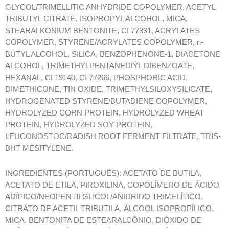
GLYCOL/TRIMELLITIC ANHYDRIDE COPOLYMER, ACETYL
TRIBUTYL CITRATE, ISOPROPYL ALCOHOL, MICA,
STEARALKONIUM BENTONITE, CI 77891, ACRYLATES
COPOLYMER, STYRENE/ACRYLATES COPOLYMER, n-
BUTYL ALCOHOL, SILICA, BENZOPHENONE-1, DIACETONE
ALCOHOL, TRIMETHYLPENTANEDIYL DIBENZOATE,
HEXANAL, CI 19140, CI 77266, PHOSPHORIC ACID,
DIMETHICONE, TIN OXIDE, TRIMETHYLSILOXYSILICATE,
HYDROGENATED STYRENE/BUTADIENE COPOLYMER,
HYDROLYZED CORN PROTEIN, HYDROLYZED WHEAT
PROTEIN, HYDROLYZED SOY PROTEIN,
LEUCONOSTOC/RADISH ROOT FERMENT FILTRATE, TRIS-
BHT MESITYLENE.
INGREDIENTES (PORTUGUÊS): ACETATO DE BUTILA,
ACETATO DE ETILA, PIROXILINA, COPOLÍMERO DE ÁCIDO
ADÍPICO/NEOPENTILGLICOL/ANIDRIDO TRIMELÍTICO,
CITRATO DE ACETIL TRIBUTILA, ÁLCOOL ISOPROPÍLICO,
MICA, BENTONITA DE ESTEARALCÔNIO, DIÓXIDO DE