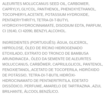
ALEURITES MOLUCCANUS SEED OIL, CARBOMER,
CAPRYLYL GLYCOL, PANTHENOL, PHENOXYETHANOL,
TOCOPHERYL ACETATE, POTASSIUM HYDROXIDE,
PENTAERYTHRITYL TETRA-DI-T-BUTYL
HYDROXYHYDROCINNAMATE, DISODIUM EDTA, PARFUM,
CI 19140, CI 42090, BENZYL ALCOHOL.
INGREDIENTES (PORTUGUÊS): ÁGUA, GLICEROL,
HIPROLOSE, ÓLEO DE RÍCINO HIDROGENADO
ETOXILADO, EXTRATO DO TRONCO DE BAMBUSA
ARUNDINACEA , ÓLEO DA SEMENTE DE ALEURITES
MOLUCCANUS, CARBÔMER, CAPRILILGLICOL, PANTENOL,
FENOXIETANOL, ACETATO DE TOCOFERILA, HIDRÓXIDO
DE POTÁSSIO, TETRA-DI-T-BUTIL HIDRÓXI-
HIDROCINAMATO DE PENTAERITRITILA, EDETATO
DISSÓDICO, PERFUME, AMARELO DE TARTRAZINA , AZUL
BRILHANTE, ÁLCOOL BENZÍLICO.