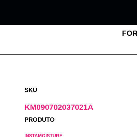
Ir
para
o
conteúdo
FOR
SKU
KM090702037021A
PRODUTO
INSTAMOISTURE