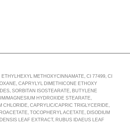
 ETHYLHEXYL METHOXYCINNAMATE, CI 77499, CI
IOXANE, CAPRYLYL DIMETHICONE ETHOXY
RIDES, SORBITAN ISOSTEARATE, BUTYLENE
NUM/MAGNESIUM HYDROXIDE STEARATE,
 CHLORIDE, CAPRYLIC/CAPRIC TRIGLYCERIDE,
DROACETATE, TOCOPHERYL ACETATE, DISODIUM
DENSIS LEAF EXTRACT, RUBUS IDAEUS LEAF