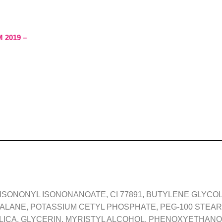
 2019 –
 ISONONYL ISONONANOATE, CI 77891, BUTYLENE GLYCO
QUALANE, POTASSIUM CETYL PHOSPHATE, PEG-100 STEA
SILICA, GLYCERIN, MYRISTYL ALCOHOL, PHENOXYETHAN