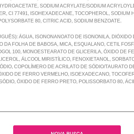
HYDROACETATE, SODIUM ACRYLATE/SODIUM ACRYLOYL
R, CI 77491, ISOHEXADECANE, TOCOPHEROL, SODIUM 
 POLYSORBATE 80, CITRIC ACID, SODIUM BENZOATE.
GUÊS): ÁGUA, ISONONANOATO DE ISONONILA, DIÓXIDO D
O DA FOLHA DE BABOSA, MICA, ESQUALANO, CETIL FOSF
OL 100, MONOESTEARATO DE GLICERILA, ÓXIDO DE F
 GLICEROL, ÁLCOOL MIRISTÍLICO, FENOXIETANOL, SORBAT
DIO, COPOLÍMERO DE ACRILATO DE SÓDIO/TAURATO DE
 ÓXIDO DE FERRO VERMELHO, ISOEXADECANO, TOCOFE
SÓDIO, ÓXIDO DE FERRO PRETO, POLISSORBATO 80, ÁCI
NOVA BUSCA