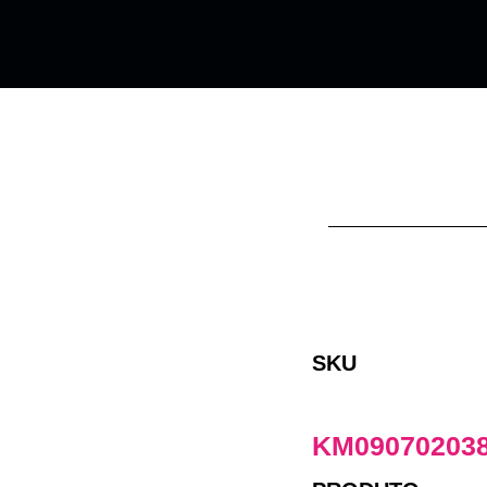
SKU
KM09070203