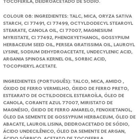
TOCOFERILA, DEIDROACETADO DE SÓDIO.
COLOUR 08: INGREDIENTES: TALC, MICA, ORYZA SATIVA
STARCH, CI 77491, CI 77499, OCTYLDODECYL STEAROYL
STEARATE, CANOLA OIL, CI 77007, MAGNESIUM
MYRISTATE, CI 77492, PHENOXYETHANOL, GOSSYPIUM
HERBACEUM SEED OIL, PERSEA GRATISSIMA OIL, LAUROYL
LYSINE, SODIUM DEHYDROACETATE, UNDECYLENIC ACID,
ARGANIA SPINOSA KERNEL OIL, SORBIC ACID,
TOCOPHERYL ACETATE.
INGREDIENTES (PORTUGUÊS): TALCO, MICA, AMIDO ,
ÓXIDO DE FERRO VERMELHO, ÓXIDO DE FERRO PRETO,
ESTEARATO DE OCTILDODECIL ESTEAROÍLA, ÓLEO DE
CANOLA, CORANTE AZUL 77007, MIRISTATO DE
MAGNÉSIO, ÓXIDO DE FERRO AMARELO, FENOXIETANOL,
ÓLEO DA SEMENTE DE GOSSYPIUM HERBACEUM, ÓLEO DE
ABACATE, LAUROIL LISINA, DEIDROACETADO DE SÓDIO,
ÁCIDO UNDECILÊNICO, ÓLEO DA SEMENTE DE ARGAN,
ÁCIDO SÓRBICO, ACETATO DE TOCOFERILA.