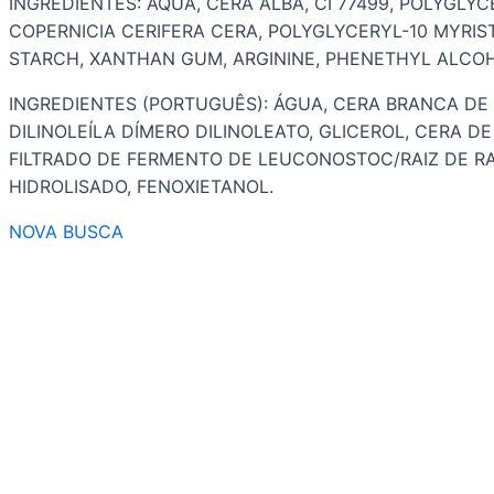
INGREDIENTES: AQUA, CERA ALBA, CI 77499, POLYGLY
COPERNICIA CERIFERA CERA, POLYGLYCERYL-10 MYRI
STARCH, XANTHAN GUM, ARGININE, PHENETHYL ALC
INGREDIENTES (PORTUGUÊS): ÁGUA, CERA BRANCA DE A
DILINOLEÍLA DÍMERO DILINOLEATO, GLICEROL, CERA DE
FILTRADO DE FERMENTO DE LEUCONOSTOC/RAIZ DE RA
HIDROLISADO, FENOXIETANOL.
NOVA BUSCA