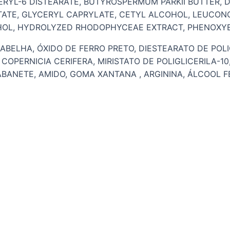
CERYL-6 DISTEARATE, BUTYROSPERMUM PARKII BUTTER, D
STATE, GLYCERYL CAPRYLATE, CETYL ALCOHOL, LEUCON
OHOL, HYDROLYZED RHODOPHYCEAE EXTRACT, PHENOXY
BELHA, ÓXIDO DE FERRO PRETO, DIESTEARATO DE POLIG
 COPERNICIA CERIFERA, MIRISTATO DE POLIGLICERILA-10
BANETE, AMIDO, GOMA XANTANA , ARGININA, ÁLCOOL F