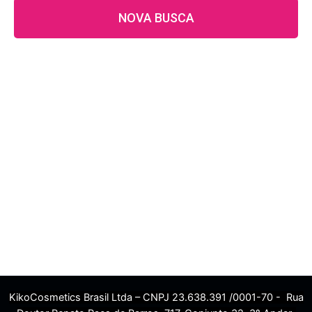
NOVA BUSCA
KikoCosmetics Brasil Ltda – CNPJ 23.638.391 /0001-70 - Rua