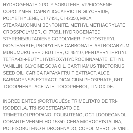
HYDROGENATED POLYISOBUTENE, VP/EICOSENE
COPOLYMER, CAPRYLIC/CAPRIC TRIGLYCERIDE,
POLYETHYLENE, CI 77491, CI 42090, MICA,
STEARALKONIUM BENTONITE, METHYL METHACRYLATE
CROSSPOLYMER, CI 77891, HYDROGENATED
STYRENE/BUTADIENE COPOLYMER, PHYTOSTERYL
ISOSTEARATE, PROPYLENE CARBONATE, ASTROCARYUM
MURUMURU SEED BUTTER, CI 45410, PENTAERYTHRITYL
TETRA-DI-t-BUTYL HYDROXYHYDROCINNAMATE, ETHYL
VANILLIN, GLYCINE SOJA OIL, CARTHAMUS TINCTORIUS
SEED OIL, CARICA PAPAYA FRUIT EXTRACT, ALOE
BARBADENSIS EXTRACT, DICALCIUM PHOSPHATE, BHT,
TOCOPHERYL ACETATE, TOCOPHEROL, TIN OXIDE.
INGREDIENTES (PORTUGUÊS): TRIMELITATO DE TRI-
ISODECILA, TRI-ISOESTEARATO DE
TRIMETILOLPROPANO, POLIBUTENO, OCTILDODECANOL,
CORANTE VERMELHO 15850, CERA MICROCRISTALINA,
POLI-ISOBUTENO HIDROGENADO, COPOLÍMERO DE VINIL