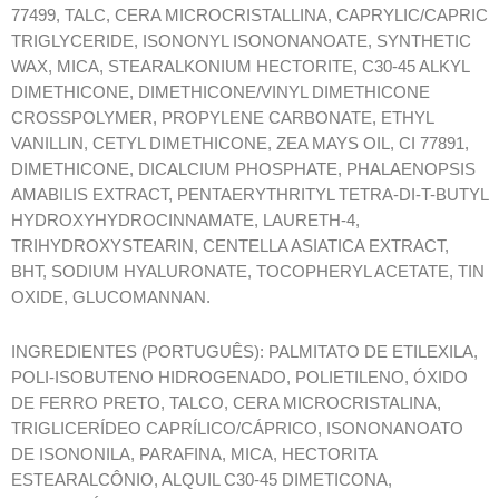
77499, TALC, CERA MICROCRISTALLINA, CAPRYLIC/CAPRIC
TRIGLYCERIDE, ISONONYL ISONONANOATE, SYNTHETIC
WAX, MICA, STEARALKONIUM HECTORITE, C30-45 ALKYL
DIMETHICONE, DIMETHICONE/VINYL DIMETHICONE
CROSSPOLYMER, PROPYLENE CARBONATE, ETHYL
VANILLIN, CETYL DIMETHICONE, ZEA MAYS OIL, CI 77891,
DIMETHICONE, DICALCIUM PHOSPHATE, PHALAENOPSIS
AMABILIS EXTRACT, PENTAERYTHRITYL TETRA-DI-T-BUTYL
HYDROXYHYDROCINNAMATE, LAURETH-4,
TRIHYDROXYSTEARIN, CENTELLA ASIATICA EXTRACT,
BHT, SODIUM HYALURONATE, TOCOPHERYL ACETATE, TIN
OXIDE, GLUCOMANNAN.
INGREDIENTES (PORTUGUÊS): PALMITATO DE ETILEXILA,
POLI-ISOBUTENO HIDROGENADO, POLIETILENO, ÓXIDO
DE FERRO PRETO, TALCO, CERA MICROCRISTALINA,
TRIGLICERÍDEO CAPRÍLICO/CÁPRICO, ISONONANOATO
DE ISONONILA, PARAFINA, MICA, HECTORITA
ESTEARALCÔNIO, ALQUIL C30-45 DIMETICONA,