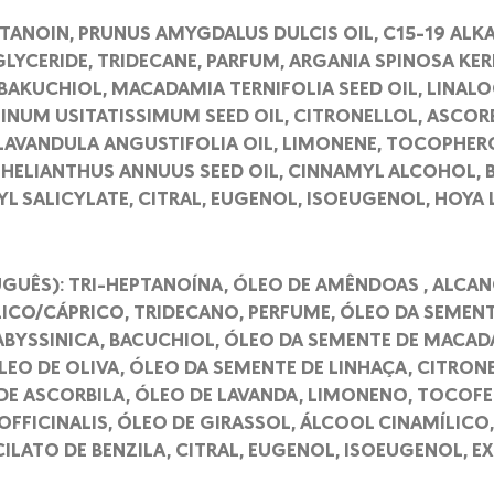
PTANOIN, PRUNUS AMYGDALUS DULCIS OIL, C15-19 ALK
GLYCERIDE, TRIDECANE, PARFUM, ARGANIA SPINOSA KER
 BAKUCHIOL, MACADAMIA TERNIFOLIA SEED OIL, LINALO
 LINUM USITATISSIMUM SEED OIL, CITRONELLOL, ASCOR
 LAVANDULA ANGUSTIFOLIA OIL, LIMONENE, TOCOPHER
L, HELIANTHUS ANNUUS SEED OIL, CINNAMYL ALCOHOL,
YL SALICYLATE, CITRAL, EUGENOL, ISOEUGENOL, HOY
GUÊS): TRI-HEPTANOÍNA, ÓLEO DE AMÊNDOAS , ALCAN
LICO/CÁPRICO, TRIDECANO, PERFUME, ÓLEO DA SEMENT
BYSSINICA, BACUCHIOL, ÓLEO DA SEMENTE DE MACADA
LEO DE OLIVA, ÓLEO DA SEMENTE DE LINHAÇA, CITRON
E ASCORBILA, ÓLEO DE LAVANDA, LIMONENO, TOCOFE
FFICINALIS, ÓLEO DE GIRASSOL, ÁLCOOL CINAMÍLICO,
CILATO DE BENZILA, CITRAL, EUGENOL, ISOEUGENOL, E