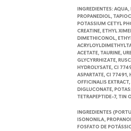
INGREDIENTES: AQUA,
PROPANEDIOL, TAPIOC
POTASSIUM CETYL PH
CREATINE, ETHYL XIME
DIMETHICONOL, ETHYL
ACRYLOYLDIMETHYLTA
ACETATE, TAURINE, U
GLYCYRRHIZATE, RUSC
HYDROLYSATE, CI 774
ASPARTATE, CI 77491
OFFICINALIS EXTRACT,
DIGLUCONATE, POTASS
TETRAPEPTIDE-7, TIN 
INGREDIENTES (PORT
ISONONILA, PROPANOD
FOSFATO DE POTÁSSIO