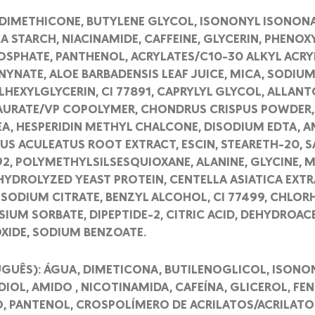
 DIMETHICONE, BUTYLENE GLYCOL, ISONONYL ISONON
A STARCH, NIACINAMIDE, CAFFEINE, GLYCERIN, PHENO
OSPHATE, PANTHENOL, ACRYLATES/C10-30 ALKYL ACR
NYNATE, ALOE BARBADENSIS LEAF JUICE, MICA, SODIU
HEXYLGLYCERIN, CI 77891, CAPRYLYL GLYCOL, ALLA
URATE/VP COPOLYMER, CHONDRUS CRISPUS POWDER
REA, HESPERIDIN METHYL CHALCONE, DISODIUM EDTA,
US ACULEATUS ROOT EXTRACT, ESCIN, STEARETH-20, 
92, POLYMETHYLSILSESQUIOXANE, ALANINE, GLYCINE,
, HYDROLYZED YEAST PROTEIN, CENTELLA ASIATICA EXT
 SODIUM CITRATE, BENZYL ALCOHOL, CI 77499, CHLOR
IUM SORBATE, DIPEPTIDE-2, CITRIC ACID, DEHYDROACE
OXIDE, SODIUM BENZOATE.
UGUÊS): ÁGUA, DIMETICONA, BUTILENOGLICOL, ISON
IOL, AMIDO , NICOTINAMIDA, CAFEÍNA, GLICEROL, FEN
, PANTENOL, CROSPOLÍMERO DE ACRILATOS/ACRILATO 