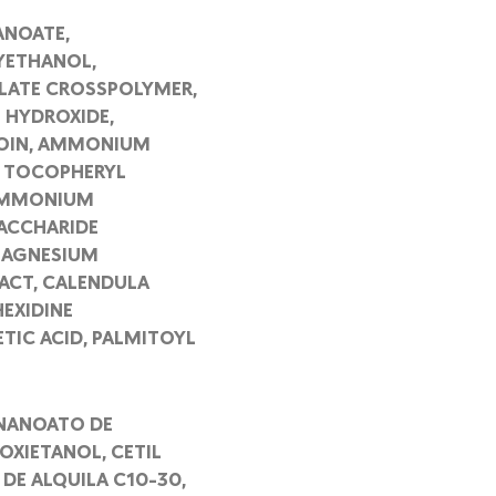
ANOATE,
XYETHANOL,
YLATE CROSSPOLYMER,
M HYDROXIDE,
NTOIN, AMMONIUM
, TOCOPHERYL
 AMMONIUM
SACCHARIDE
 MAGNESIUM
RACT, CALENDULA
HEXIDINE
TIC ACID, PALMITOYL
ONANOATO DE
OXIETANOL, CETIL
DE ALQUILA C10-30,