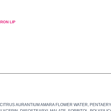
RON LIP
, CITRUS AURANTIUM AMARA FLOWER WATER, PENTAER
LYCERIN, DIISOSTEARYL MALATE, SORBITOL, POLYSILIC