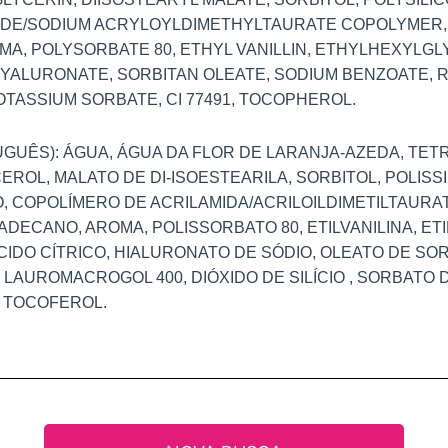
DE/SODIUM ACRYLOYLDIMETHYLTAURATE COPOLYMER
A, POLYSORBATE 80, ETHYL VANILLIN, ETHYLHEXYLGLYC
 HYALURONATE, SORBITAN OLEATE, SODIUM BENZOATE,
POTASSIUM SORBATE, CI 77491, TOCOPHEROL.
GUÊS): ÁGUA, ÁGUA DA FLOR DE LARANJA-AZEDA, TE
CEROL, MALATO DE DI-ISOESTEARILA, SORBITOL, POLISSI
 COPOLÍMERO DE ACRILAMIDA/ACRILOILDIMETILTAURAT
DECANO, AROMA, POLISSORBATO 80, ETILVANILINA, ETI
ÁCIDO CÍTRICO, HIALURONATO DE SÓDIO, OLEATO DE SO
LAUROMACROGOL 400, DIÓXIDO DE SILÍCIO , SORBATO 
 TOCOFEROL.