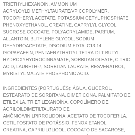
TRIETHYLHEXANOIN, AMMONIUM
ACRYLOYLDIMETHYLTAURATE/VP COPOLYMER,
TOCOPHERYL ACETATE, POTASSIUM CETYL PHOSPHATE,
PHENOXYETHANOL, CREATINE, CAPRYLYL GLYCOL,
SUCROSE COCOATE, POLYACRYLAMIDE, PARFUM,
ALLANTOIN, BUTYLENE GLYCOL, SODIUM
DEHYDROACETATE, DISODIUM EDTA, C13-14
ISOPARAFFIN, PENTAERYTHRITYL TETRA-DI-T-BUTYL
HYDROXYHYDROCINNAMATE, SORBITAN OLEATE, CITRIC
ACID, LAURETH-7, SORBITAN LAURATE, RESVERATROL,
MYRISTYL MALATE PHOSPHONIC ACID.
INGREDIENTES (PORTUGUÊS): ÁGUA, GLICEROL,
ESTEARATO DE SORBITANA, DIMETICONA, PALMITATO DE
ETILEXILA, TRIETILEXANOÍNA, COPOLÍMERO DE
ACRILOILDIMETILTAURATO DE
AMÔNIO/VINILPIRROLIDONA, ACETATO DE TOCOFERILA,
CETIL FOSFATO DE POTÁSSIO, FENOXIETANOL,
CREATINA, CAPRILILGLICOL, COCOATO DE SACAROSE,