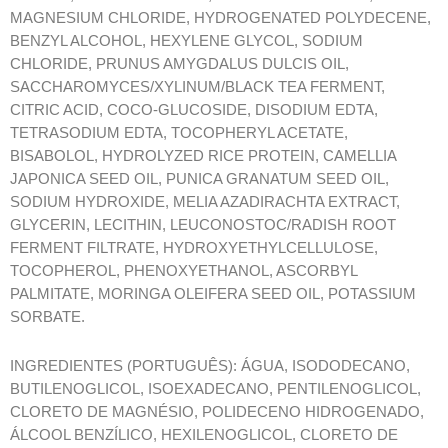
MAGNESIUM CHLORIDE, HYDROGENATED POLYDECENE,
BENZYL ALCOHOL, HEXYLENE GLYCOL, SODIUM
CHLORIDE, PRUNUS AMYGDALUS DULCIS OIL,
SACCHAROMYCES/XYLINUM/BLACK TEA FERMENT,
CITRIC ACID, COCO-GLUCOSIDE, DISODIUM EDTA,
TETRASODIUM EDTA, TOCOPHERYL ACETATE,
BISABOLOL, HYDROLYZED RICE PROTEIN, CAMELLIA
JAPONICA SEED OIL, PUNICA GRANATUM SEED OIL,
SODIUM HYDROXIDE, MELIA AZADIRACHTA EXTRACT,
GLYCERIN, LECITHIN, LEUCONOSTOC/RADISH ROOT
FERMENT FILTRATE, HYDROXYETHYLCELLULOSE,
TOCOPHEROL, PHENOXYETHANOL, ASCORBYL
PALMITATE, MORINGA OLEIFERA SEED OIL, POTASSIUM
SORBATE.
INGREDIENTES (PORTUGUÊS): ÁGUA, ISODODECANO,
BUTILENOGLICOL, ISOEXADECANO, PENTILENOGLICOL,
CLORETO DE MAGNÉSIO, POLIDECENO HIDROGENADO,
ÁLCOOL BENZÍLICO, HEXILENOGLICOL, CLORETO DE