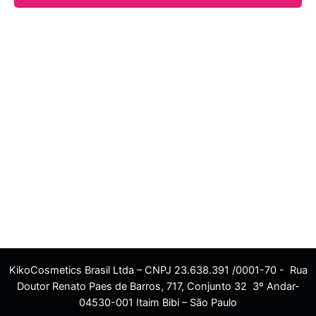
KikoCosmetics Brasil Ltda – CNPJ 23.638.391 /0001-70 - Rua
Doutor Renato Paes de Barros, 717, Conjunto 32 3º Andar-
04530-001 Itaim Bibi – São Paulo